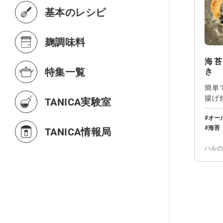
基本のレシピ
麹調味料
海
特集一覧
き
簡単
揚げ
TANICA実験室
けな
オー
海苔
TANICA情報局
ハル