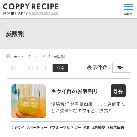
炭酸割
ホーム
レシピ
炭酸割
表示件数：
検索
5
キウイ酢の炭酸割り
便秘解消や美肌効果、むくみ解消な
どに効果的なキウイと、疲労回…
キウイ
パーティー
フルーツビネガー
夏
炭酸割
疲労回復