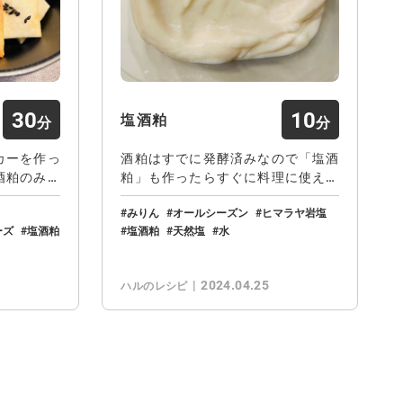
30
10
塩酒粕
カーを作っ
酒粕はすでに発酵済みなので「塩酒
酒粕のみで
粕」も作ったらすぐに料理に使えま
す。肉や魚の漬け…
みりん
オールシーズン
ヒマラヤ岩塩
ーズ
塩酒粕
塩酒粕
天然塩
水
2024.04.25
ハルのレシピ