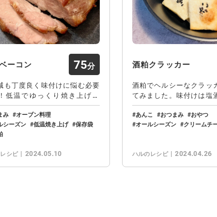
75
ベーコン
酒粕クラッカー
減も丁度良く味付けに悩む必要
酒粕でヘルシーなクラッ
！低温でゆっくり焼き上げる
てみました。味付けは塩
しっとりと焼き…
すが、丁度良い塩…
まみ
オーブン料理
あんこ
おつまみ
おやつ
ルシーズン
低温焼き上げ
保存袋
オールシーズン
クリームチ
粕
2024.05.10
2024.04.26
のレシピ
ハルのレシピ