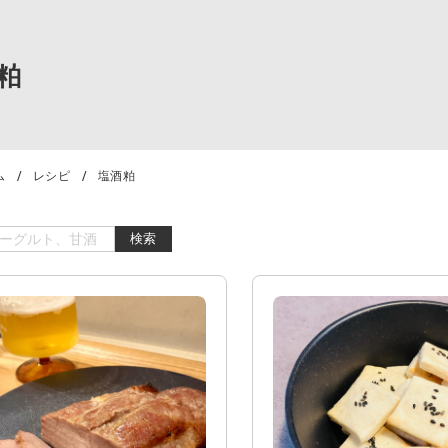
粕
ム
レシピ
塩酒粕
検索