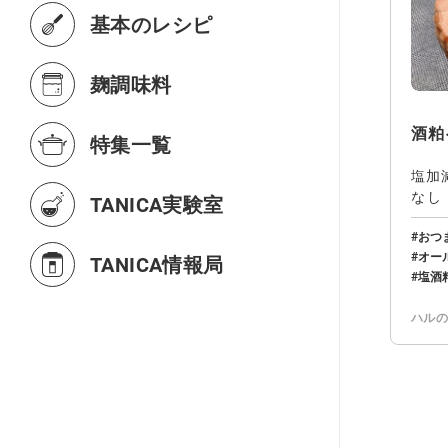
基本のレシピ
麹調味料
酒粕
特集一覧
塩加
なし
TANICA実験室
為、
おつ
オー
TANICA情報局
塩酒
ハル