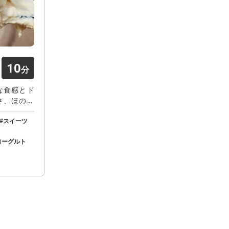
10
な食感とド
さ、ほのか
スイーツ
ヨーグルト