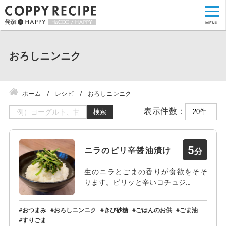
おろしニンニク
ホーム
レシピ
おろしニンニク
表示件数：
検索
5
ニラのピリ辛醤油漬け
生のニラとごまの香りが食欲をそそ
ります。ピリッと辛いコチュジ…
おつまみ
おろしニンニク
きび砂糖
ごはんのお供
ごま油
すりごま