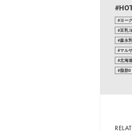
#HOT
ヨー
豆乳
森永
マル
北海
脂肪0