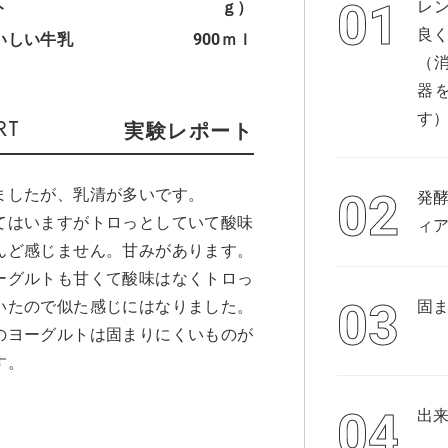
レ
ト
ｇ）
良
いしい牛乳
900ｍｌ
（
器
す
実験レポート
ましたが、乳清が多いです。
発
てはいますがトロっとしていて酸味
ィア
んど感じません。甘みがあります。
ーグルトも甘くて酸味はなくトロっ
いたので似た感じにはなりました。
固
のヨーグルトは固まりにくいものが
す。
出