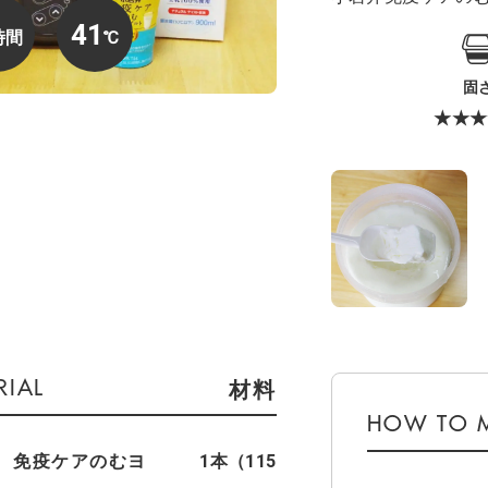
41
固
★★★
材料
 免疫ケアのむヨ
1本（115