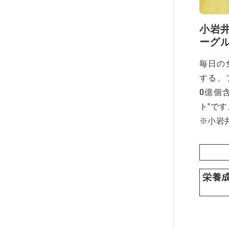
小岩
ーグ
毎日の
する、
0億個
ト"です
※小岩井
栄養成