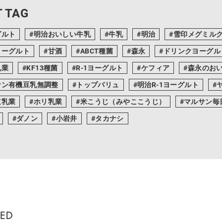
 TAG
グルト
明治おいしい牛乳
牛乳
明治
雪印メグミル
ヨーグルト
甘酒
ABCT種菌
森永
ドリンクヨーグル
乳業
KF13種菌
R-1ヨーグルト
ケフィア
森永のお
サン有機豆乳無調整
トップバリュ
明治R-1ヨーグルト
道乳業
ホリ乳業
米こうじ（みやここうじ）
マルサン毎
ダノン
小岩井
タカナシ