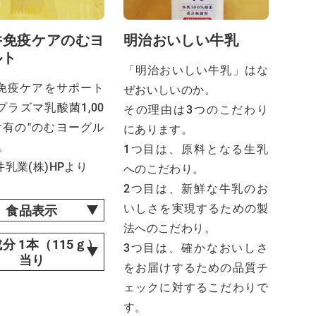
井免疫ケアのむヨ
明治おいしい牛乳
ルト
「明治おいしい牛乳」はな
免疫ケアをサポート
ぜおいしいのか。
プラズマ乳酸菌1,00
その理由は3つのこだわり
含有の"のむヨーグル
にあります。
。
1つ目は、原料となる生乳
乳業(株)HPより
へのこだわり。
2つ目は、新鮮な牛乳のお
いしさを実現するための製
食品表示
法へのこだわり。
分 1本（115ｇ）
3つ目は、確かなおいしさ
当り
をお届けするための品質チ
ェックに対するこだわりで
す。