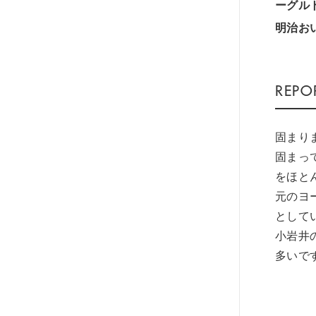
ーグル
明治お
固まり
固まっ
をほと
元のヨ
として
小岩井
多いで