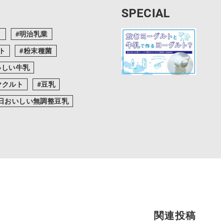
SPECIAL
ク
明治乳業
ト
粉末種菌
いしい牛乳
ヤクルト
豆乳
日おいしい無調整豆乳
関連投稿