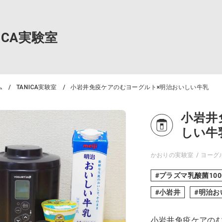
NICA実験室
ム
TANICA実験室
小岩井免疫ケアのむヨーグルト×明治おいしい牛乳
小岩井
しい牛
かおりの実験室
ヨーグ
プラズマ乳酸菌10
小岩井
明治お
小岩井免疫ケアの