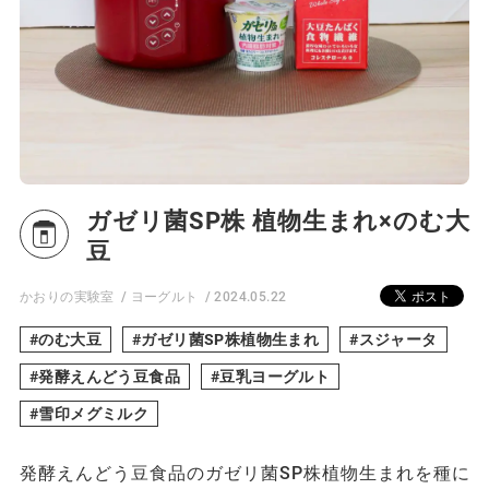
ガゼリ菌SP株 植物生まれ×のむ大
豆
かおりの実験室
ヨーグルト
2024.05.22
のむ大豆
ガゼリ菌SP株植物生まれ
スジャータ
発酵えんどう豆食品
豆乳ヨーグルト
雪印メグミルク
発酵えんどう豆食品のガゼリ菌SP株植物生まれを種に