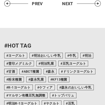
PREV
NEXT
#HOT TAG
ヨーグルト
明治おいしい牛乳
牛乳
明治
雪印メグミルク
明治乳業
豆乳ヨーグルト
甘酒
ABCT種菌
森永
ドリンクヨーグルト
粉末種菌
森永乳業
KF13種菌
R-1ヨーグルト
ケフィア
森永のおいしい牛乳
マルサン有機豆乳無調整
トップバリュ
明治R-1ヨーグルト
ヤクルト
豆乳