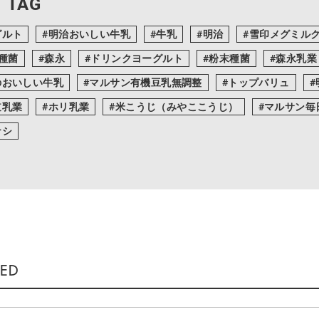
 TAG
グルト
明治おいしい牛乳
牛乳
明治
雪印メグミル
T種菌
森永
ドリンクヨーグルト
粉末種菌
森永乳業
のおいしい牛乳
マルサン有機豆乳無調整
トップバリュ
道乳業
ホリ乳業
米こうじ（みやここうじ）
マルサン毎
ナシ