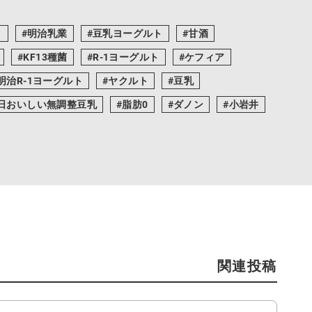
ク
明治乳業
豆乳ヨーグルト
甘酒
KF13種菌
R-1ヨーグルト
ケフィア
明治R-1ヨーグルト
ヤクルト
豆乳
日おいしい無調整豆乳
脂肪0
ダノン
小岩井
関連投稿