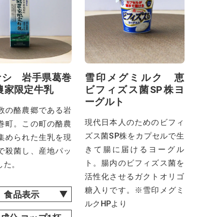
ナシ 岩手県葛巻
雪印メグミルク 恵
農家限定牛乳
ビフィズス菌SP株ヨ
ーグルト
数の酪農郷である岩
現代日本人のためのビフィ
巻町。この町の酪農
ズス菌SP株をカプセルで生
集められた生乳を現
きて腸に届けるヨーグル
で殺菌し、産地パッ
ト。腸内のビフィズス菌を
した。
活性化させるガクトオリゴ
糖入りです。※雪印メグミ
食品表示
ルクHPより