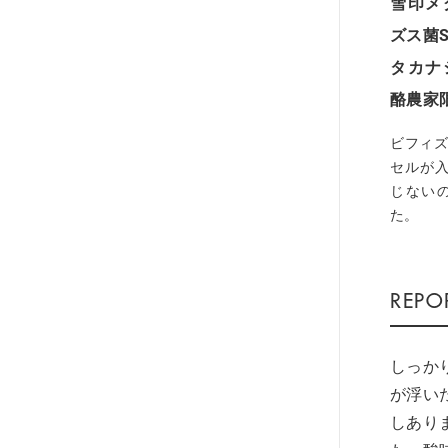
雪印メ
ズス菌
タカナ
酪農家
ビフィズ
セルが
じない
た。
しっか
が浮い
しあり