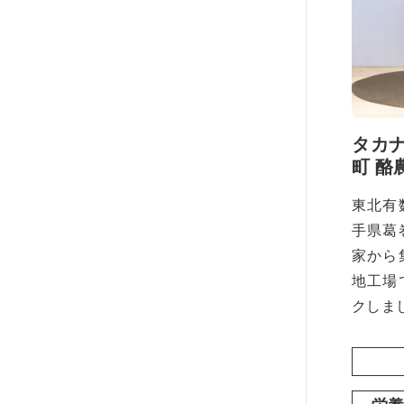
タカ
町 酪
東北有
手県葛
家から
地工場
クしま