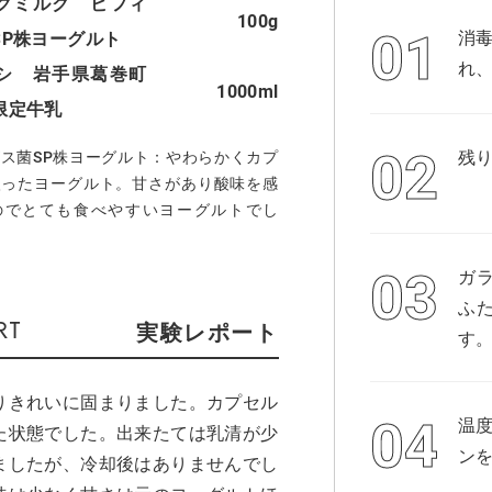
グミルク ビフィ
100g
消毒
SP株ヨーグルト
れ
シ 岩手県葛巻町
1000ml
限定牛乳
残
ス菌SP株ヨーグルト：やわらかくカプ
入ったヨーグルト。甘さがあり酸味を感
のでとても食べやすいヨーグルトでし
ガ
ふ
実験レポート
す
りきれいに固まりました。カプセル
温
た状態でした。出来たては乳清が少
ン
ましたが、冷却後はありませんでし