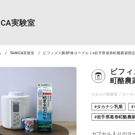
NICA実験室
ム
TANICA実験室
ビフィズス菌SP株ヨーグルト×岩手県葛巻町酪農家限
ビフィ
町酪農
かおりの実験室
ヨーグ
タカナシ乳業
岩手県葛巻町酪農
カプセル入りのヨ