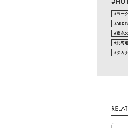
#HOT
ヨー
ABC
森永
北海
タカ