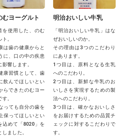
0のむヨーグルト
明治おいしい牛乳
20菌を使用した、のむ
「明治おいしい牛乳」はな
ルト。
ぜおいしいのか。
康は歯の健康からと
その理由は3つのこだわり
うに、口の中の疾患
にあります。
に影響します。
1つ目は、原料となる生乳
健康習慣として、歯
へのこだわり。
に飲んでほしいとい
2つ目は、新鮮な牛乳のお
からできたのむヨー
いしさを実現するための製
です。
法へのこだわり。
になっても自分の歯を
3つ目は、確かなおいしさ
以上保ってほしいとい
をお届けするための品質チ
を込めて「8020」を
ェックに対するこだわりで
としました。
す。