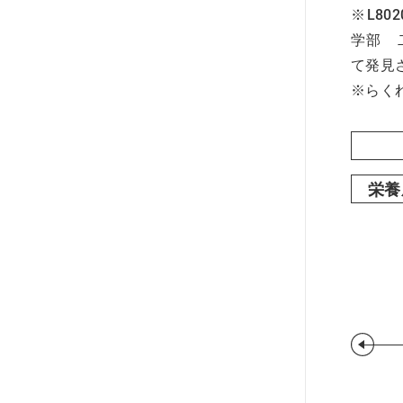
※L8
学部 
て発見
※らく
栄養