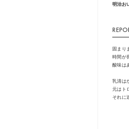
明治お
固まり
時間が
酸味は
乳清は
元はト
それに