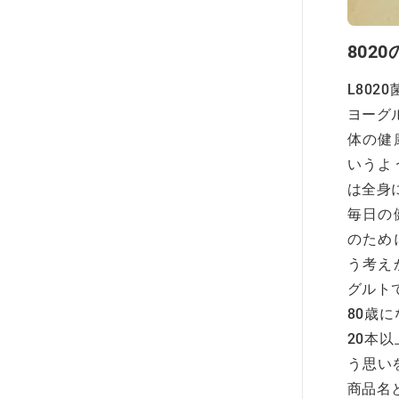
802
L80
ヨーグ
体の健
いうよ
は全身
毎日の
のため
う考え
グルト
80歳
20本
う思い
商品名