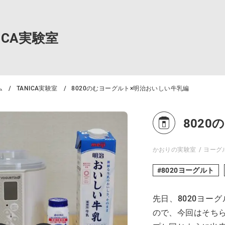
NICA実験室
ム
TANICA実験室
8020のむヨーグルト×明治おいしい牛乳編
802
かおりの実験室
ヨーグ
8020ヨーグルト
先日、8020ヨー
ので、今回はそち