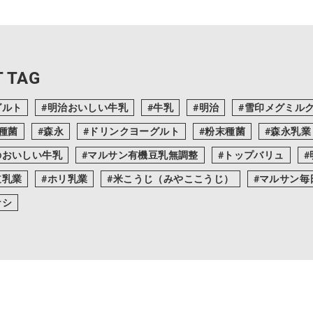
 TAG
グルト
明治おいしい牛乳
牛乳
明治
雪印メグミル
T種菌
森永
ドリンクヨーグルト
粉末種菌
森永乳業
のおいしい牛乳
マルサン有機豆乳無調整
トップバリュ
道乳業
ホリ乳業
米こうじ（みやここうじ）
マルサン毎
ナシ