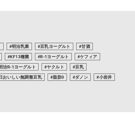
ク
明治乳業
豆乳ヨーグルト
甘酒
KF13種菌
R-1ヨーグルト
ケフィア
明治R-1ヨーグルト
ヤクルト
豆乳
日おいしい無調整豆乳
脂肪0
ダノン
小岩井