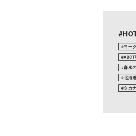
#HOT
ヨー
ABC
森永
北海
タカ