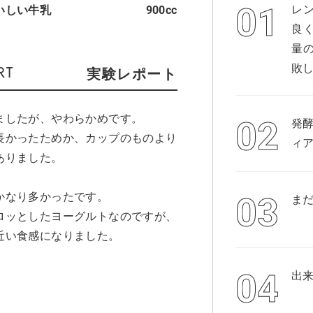
レ
いしい牛乳
900cc
良
量
敗
実験レポート
ましたが、やわらかめです。
発
長かったためか、カップのものより
ィア
ありました。
かなり多かったです。
ま
ロッとしたヨーグルトなのですが、
近い食感になりました。
出