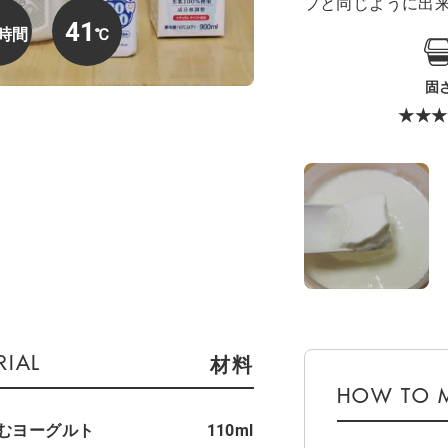
プと同じように出
41
固
★★★
材料
のむヨーグルト
110ml