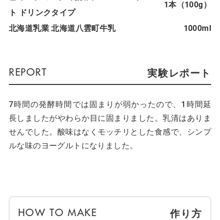
1本（100g）
ト ドリンクタイプ
北海道乳業 北海道八雲町牛乳
1000ml
実験レポート
7時間の発酵時間では固まりが弱かったので、1時間延
長しましたがやわらか目に固まりました。乳清はありま
せんでした。酸味はなくモッチリとした食感で、シンプ
ルな味のヨーグルトになりました。
作り方