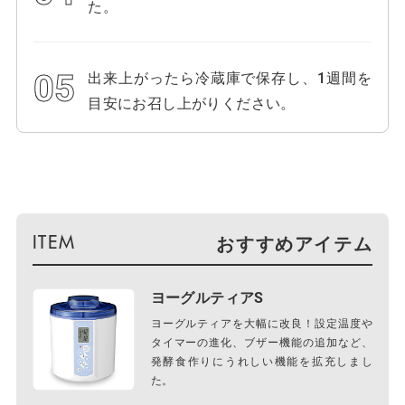
た。
出来上がったら冷蔵庫で保存し、1週間を
目安にお召し上がりください。
おすすめアイテム
ヨーグルティアS
ヨーグルティアを大幅に改良！設定温度や
タイマーの進化、ブザー機能の追加など、
発酵食作りにうれしい機能を拡充しまし
た。