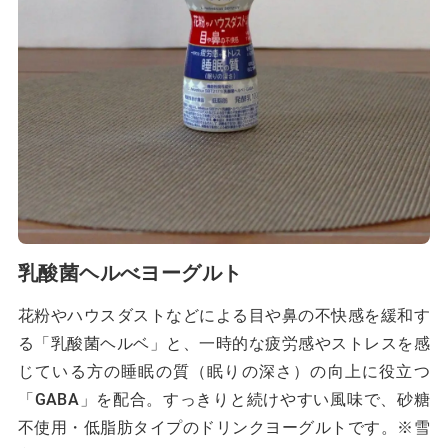
乳酸菌ヘルべヨーグルト
花粉やハウスダストなどによる目や鼻の不快感を緩和す
る「乳酸菌ヘルベ」と、一時的な疲労感やストレスを感
じている方の睡眠の質（眠りの深さ）の向上に役立つ
「GABA」を配合。すっきりと続けやすい風味で、砂糖
不使用・低脂肪タイプのドリンクヨーグルトです。※雪