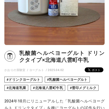
乳酸菌ヘルベヨーグルト ドリン
クタイプ×北海道八雲町牛乳
かおりの実験室
ヨーグルト
2025.04.02
ドリンクヨーグルト
乳酸菌ヘルベヨーグルト
北海道乳業
北海道八雲町牛乳
雪印メグミルク
2024年10月にリニューアルした「乳酸菌ヘルベヨーグ
ルト ドリンクタイプ」を種にヨーグルトの試作を行い