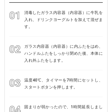
消毒したガラス内容器（内容器）に牛乳を
入れ、ドリンクヨーグルトを加えて混ぜま
す。
ガラス内容器（内容器）に内ふたをはめ、
ハンドルふたをしっかり閉めた後、本体に
入れ外ふたをします。
温度40℃、タイマーを7時間にセットし、
スタートボタンを押します。
固まりが弱かったので、1時間延長しまし