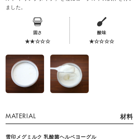
ました。
固さ
酸味
★★☆☆☆
★☆☆☆☆
材料
雪印メグミルク 乳酸菌ヘルベヨーグル