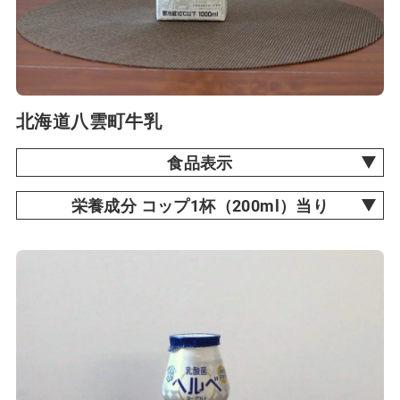
北海道八雲町牛乳
食品表示
栄養成分 コップ1杯（200ml）当り