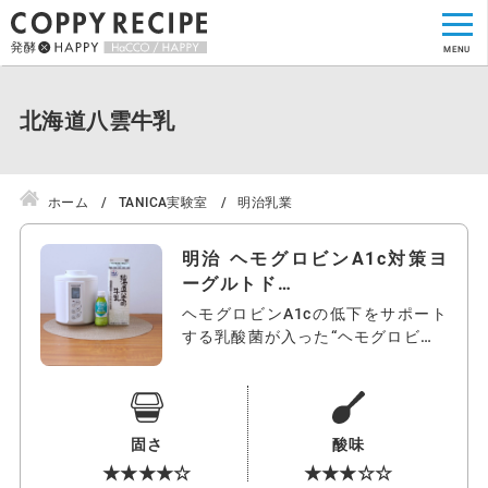
北海道八雲牛乳
ホーム
TANICA実験室
明治乳業
明治 ヘモグロビンA1c対策ヨ
ーグルトド…
ヘモグロビンA1cの低下をサポート
する乳酸菌が入った“ヘモグロビンA
1c…
固さ
酸味
★★★★☆
★★★☆☆