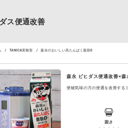
ダス便通改善
ム
TANICA実験室
森永のおいしい高たんぱく脂肪0
森永 ビヒダス便通改善×
便秘気味の方の便通を改善する
固さ