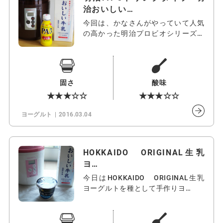
治おいしい…
今回は、かなさんがやっていて人気
の高かった明治プロビオシリーズか
ら、一番…
固さ
酸味
★★★☆☆
★★★☆☆
ヨーグルト
2016.03.04
HOKKAIDO ORIGINAL生乳
ヨ…
今日はHOKKAIDO ORIGINAL生乳
ヨーグルトを種として手作りヨ…